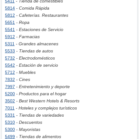
5411
- Tienda de comestibles
5814
- Comida Rápida
5812
- Cafeterías. Restaurantes
5651
- Ropa
5541
- Estaciones de Servicio
5912
- Farmacias
5311
- Grandes almacenes
5533
- Tiendas de autos
5732
- Electrodomésticos
5542
- Estación de servicio
5712
- Muebles
7832
- Cines
7997
- Entretenimiento y deporte
5200
- Productos para el hogar
3502
- Best Western Hotels & Resorts
7011
- Hoteles y complejos turísticos
5331
- Tiendas de variedades
5310
- Descuentos
5300
- Mayoristas
5499
- Tiendas de alimentos