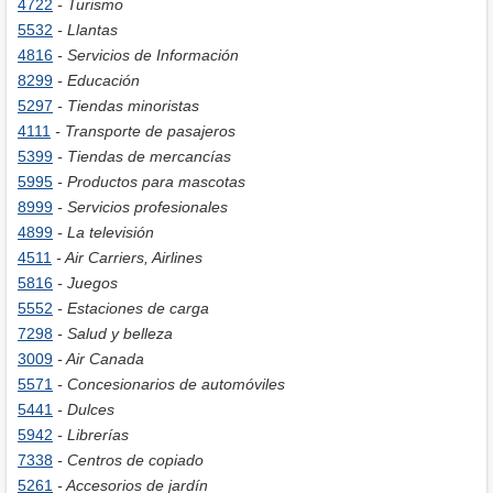
4722
- Turismo
5532
- Llantas
4816
- Servicios de Información
8299
- Educación
5297
- Tiendas minoristas
4111
- Transporte de pasajeros
5399
- Tiendas de mercancías
5995
- Productos para mascotas
8999
- Servicios profesionales
4899
- La televisión
4511
- Air Carriers, Airlines
5816
- Juegos
5552
- Estaciones de carga
7298
- Salud y belleza
3009
- Air Canada
5571
- Concesionarios de automóviles
5441
- Dulces
5942
- Librerías
7338
- Centros de copiado
5261
- Accesorios de jardín