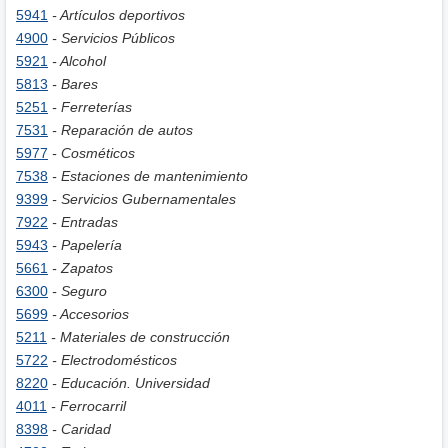
5941
- Artículos deportivos
4900
- Servicios Públicos
5921
- Alcohol
5813
- Bares
5251
- Ferreterías
7531
- Reparación de autos
5977
- Cosméticos
7538
- Estaciones de mantenimiento
9399
- Servicios Gubernamentales
7922
- Entradas
5943
- Papelería
5661
- Zapatos
6300
- Seguro
5699
- Accesorios
5211
- Materiales de construcción
5722
- Electrodomésticos
8220
- Educación. Universidad
4011
- Ferrocarril
8398
- Caridad