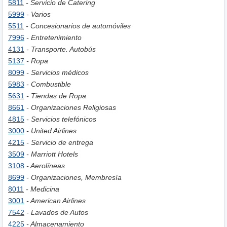
5811
- Servicio de Catering
5999
- Varios
5511
- Concesionarios de automóviles
7996
- Entretenimiento
4131
- Transporte. Autobús
5137
- Ropa
8099
- Servicios médicos
5983
- Combustible
5631
- Tiendas de Ropa
8661
- Organizaciones Religiosas
4815
- Servicios telefónicos
3000
- United Airlines
4215
- Servicio de entrega
3509
- Marriott Hotels
3108
- Aerolíneas
8699
- Organizaciones, Membresía
8011
- Medicina
3001
- American Airlines
7542
- Lavados de Autos
4225
- Almacenamiento