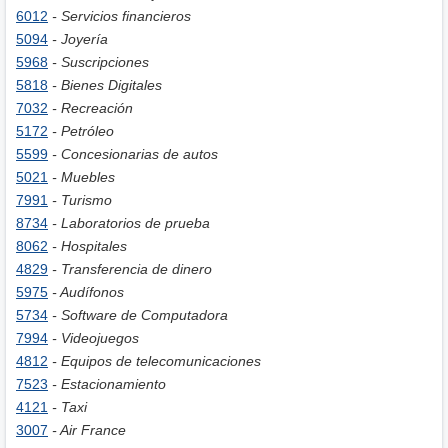
6012
- Servicios financieros
5094
- Joyería
5968
- Suscripciones
5818
- Bienes Digitales
7032
- Recreación
5172
- Petróleo
5599
- Concesionarias de autos
5021
- Muebles
7991
- Turismo
8734
- Laboratorios de prueba
8062
- Hospitales
4829
- Transferencia de dinero
5975
- Audífonos
5734
- Software de Computadora
7994
- Videojuegos
4812
- Equipos de telecomunicaciones
7523
- Estacionamiento
4121
- Taxi
3007
- Air France