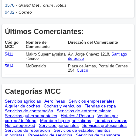
3570
- Grand Met Forum Hotels
9402
- Correo
Últimos Comerciantes:
Código
Nombre del
Dirección del Comerciante
MCC
Comerciante
5411
Makro Supermayorista
Av. Jorge Chávez 1218,
Santiago
- Surco
de Surco
5814
McDonald's
Plaza de Armas, Portal de Carnes
254,
Cusco
Categorías MCC
Servicios agrícolas
Aerolíneas
Servicios empresariales
Alquiler de coches
Coches y vehículos
Tiendas de ropa
Servicios de contratación
Servicios de entretenimiento
Servicios gubernamentales
Hoteles / Resorts
Ventas por
correo / teléfono
Membership оrganizations
Tiendas diversas
Not categorized
Servicios personales
Servicios profesionales
Servicios de reparación
Servicios de establecimientos
minoristas
Proveedor de servicios
Servicios de transporte