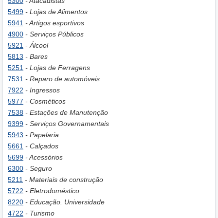
5300
- Atacadistas
5499
- Lojas de Alimentos
5941
- Artigos esportivos
4900
- Serviços Públicos
5921
- Álcool
5813
- Bares
5251
- Lojas de Ferragens
7531
- Reparo de automóveis
7922
- Ingressos
5977
- Cosméticos
7538
- Estações de Manutenção
9399
- Serviços Governamentais
5943
- Papelaria
5661
- Calçados
5699
- Acessórios
6300
- Seguro
5211
- Materiais de construção
5722
- Eletrodoméstico
8220
- Educação. Universidade
4722
- Turismo