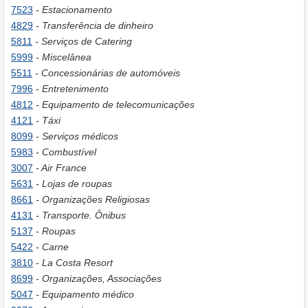
7523
- Estacionamento
4829
- Transferência de dinheiro
5811
- Serviços de Catering
5999
- Miscelânea
5511
- Concessionárias de automóveis
7996
- Entretenimento
4812
- Equipamento de telecomunicações
4121
- Táxi
8099
- Serviços médicos
5983
- Combustível
3007
- Air France
5631
- Lojas de roupas
8661
- Organizações Religiosas
4131
- Transporte. Ônibus
5137
- Roupas
5422
- Carne
3810
- La Costa Resort
8699
- Organizações, Associações
5047
- Equipamento médico