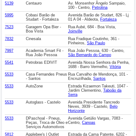
5139
Centauro
Av. Monsenhor Ângelo Sampaio,
100 - Centro,
Petrolina
5995
Cobasi Barão de
Avenida Barão de Studart, 826 - Lj
Studart - Fortaleza
01 A 04 - Aldeota,
Fortaleza
7523
Garagem Opa Bier -
Rua Aubé, 684 - Boa Vista,
Boa Vista
Joinville
7832
Cinesala
Rua Fradique Coutinho, 361 -
Pinheiros,
São Paulo
7997
Academia Smart Fit -
Rua João Pessoa, 630 - Centro,
Rua João Pessoa
São Bernardo do Campo
5541
Petrobras EDIVIT
Avenida Nossa Senhora da Penha,
1688 - Barro Vermelho,
Vitória
5533
Casa Fernandes Pneus
Rua Carvalho de Mendonça, 101 -
- Santos
Encruzilhada,
Santos
5533
AutoZone
Estrada Kizaemon Takeuti, 1047 -
Jardim Clementino,
Taboão da
Serra
5533
Autoglass - Castelo
Avenida Presidente Tancredo
Neves, 3939 - Castelo,
Belo
Horizonte
5533
DPaschoal - Pneus,
Avenida Getúlio Vargas, 7083 -
Peças, Troca de Óleo e
Centro,
Canoas
Serviços Automotivos
5812
Applebee's | Outlet
Estrada da Cama Patente, 6202 -