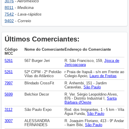
3076
- Aeromexico
8011
- Medicina
7542
- Lava-rápidos
9402
- Correio
Últimos Comerciantes:
Código
Nome do Comerciante
Endereço do Comerciante
MCC
5261
567 Burger Jeri
R. São Francisco, 159,
Jijoca de
Jericoacoara
5261
52ª CIPM - 2º Pelotão
r Praia de Itapuã - s/n em Frente ao
Vilas do Atlântico
Colegio Apoio,
Lauro de Freitas
7997
Blindado CrossFit
R. Anhembi, 151 - Jardim
Caravelas,
São Paulo
5699
Belchior Decor
R. Ver. Sérgio Leopoldino Alves,
876 - Distrito Industrial I,
Santa
Bárbara d'Oeste
3112
São Paulo Expo
Rod. dos Imigrantes, 1 - 5 km - Vila
Água Funda,
São Paulo
3007
ALESSANDRA
R. Joaquim Floriano, 413 - 9º Andar
FERNANDES
- Itaim Bibi,
São Paulo