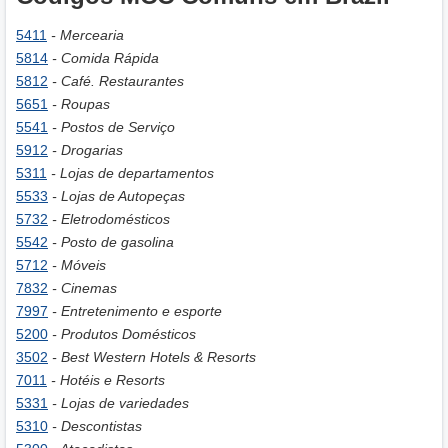
5411
- Mercearia
5814
- Comida Rápida
5812
- Café. Restaurantes
5651
- Roupas
5541
- Postos de Serviço
5912
- Drogarias
5311
- Lojas de departamentos
5533
- Lojas de Autopeças
5732
- Eletrodomésticos
5542
- Posto de gasolina
5712
- Móveis
7832
- Cinemas
7997
- Entretenimento e esporte
5200
- Produtos Domésticos
3502
- Best Western Hotels & Resorts
7011
- Hotéis e Resorts
5331
- Lojas de variedades
5310
- Descontistas