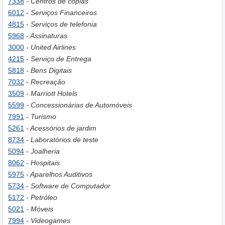
7338
- Centros de cópias
6012
- Serviços Financeiros
4815
- Serviços de telefonia
5968
- Assinaturas
3000
- United Airlines
4215
- Serviço de Entrega
5818
- Bens Digitais
7032
- Recreação
3509
- Marriott Hotels
5599
- Concessionárias de Automóveis
7991
- Turismo
5261
- Acessórios de jardim
8734
- Laboratórios de teste
5094
- Joalheria
8062
- Hospitais
5975
- Aparelhos Auditivos
5734
- Software de Computador
5172
- Petróleo
5021
- Móveis
7994
- Videogames