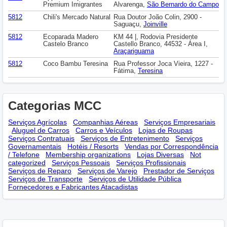
Premium Imigrantes
Alvarenga,
São Bernardo do Campo
5812
Chili's Mercado Natural
Rua Doutor João Colin, 2900 -
Saguaçu,
Joinville
5812
Ecoparada Madero
KM 44 |, Rodovia Presidente
Castelo Branco
Castello Branco, 44532 - Área I,
Araçariguama
5812
Coco Bambu Teresina
Rua Professor Joca Vieira, 1227 -
Fátima,
Teresina
Categorias MCC
Serviços Agrícolas
Companhias Aéreas
Serviços Empresariais
Aluguel de Carros
Carros e Veículos
Lojas de Roupas
Serviços Contratuais
Serviços de Entretenimento
Serviços
Governamentais
Hotéis / Resorts
Vendas por Correspondência
/ Telefone
Membership оrganizations
Lojas Diversas
Not
categorized
Serviços Pessoais
Serviços Profissionais
Serviços de Reparo
Serviços de Varejo
Prestador de Serviços
Serviços de Transporte
Serviços de Utilidade Pública
Fornecedores e Fabricantes Atacadistas