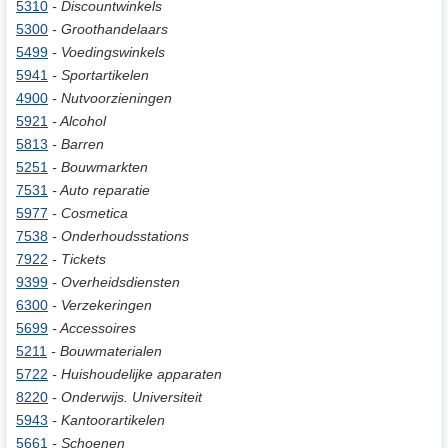
5310
- Discountwinkels
5300
- Groothandelaars
5499
- Voedingswinkels
5941
- Sportartikelen
4900
- Nutvoorzieningen
5921
- Alcohol
5813
- Barren
5251
- Bouwmarkten
7531
- Auto reparatie
5977
- Cosmetica
7538
- Onderhoudsstations
7922
- Tickets
9399
- Overheidsdiensten
6300
- Verzekeringen
5699
- Accessoires
5211
- Bouwmaterialen
5722
- Huishoudelijke apparaten
8220
- Onderwijs. Universiteit
5943
- Kantoorartikelen
5661
- Schoenen