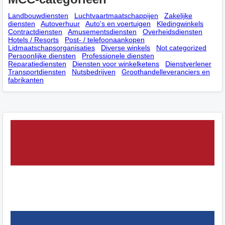
Landbouwdiensten
Luchtvaartmaatschappijen
Zakelijke
diensten
Autoverhuur
Auto's en voertuigen
Kledingwinkels
Contractdiensten
Amusementsdiensten
Overheidsdiensten
Hotels / Resorts
Post- / telefoonaankopen
Lidmaatschapsorganisaties
Diverse winkels
Not categorized
Persoonlijke diensten
Professionele diensten
Reparatiediensten
Diensten voor winkelketens
Dienstverlener
Transportdiensten
Nutsbedrijven
Groothandelleveranciers en
fabrikanten