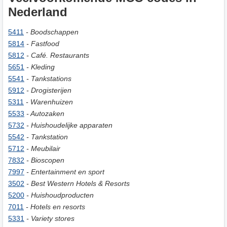
Nederland
5411
- Boodschappen
5814
- Fastfood
5812
- Café. Restaurants
5651
- Kleding
5541
- Tankstations
5912
- Drogisterijen
5311
- Warenhuizen
5533
- Autozaken
5732
- Huishoudelijke apparaten
5542
- Tankstation
5712
- Meubilair
7832
- Bioscopen
7997
- Entertainment en sport
3502
- Best Western Hotels & Resorts
5200
- Huishoudproducten
7011
- Hotels en resorts
5331
- Variety stores