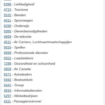
8398
- Liefdadigheid
4722
- Toerisme
5532
- Banden
4011
- Spoorwegen
8299
- Onderwijs
5995
- Dierenbenodigdheden
4899
- De televisie
4511
- Air Carriers, Luchtvaartmaatschappijen
5816
- Spellen
8999
- Professionele diensten
5552
- Laadstations
7298
- Gezondheid en schoonheid
3009
- Air Canada
5571
- Autodealers
5942
- Boekwinkels
5441
- Snoep
4816
- Informatiediensten
5297
- Winkelbedrijven
4111
- Passagiersvervoer