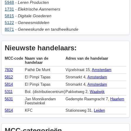
5948
- Leren Producten
1731
- Elektrische Aannemers
5815
- Digitale Goederen
5122
- Geneesmiddelen
8071
- Geneeskunde en tandheelkunde
Nieuwste handelaars:
MCC-code
Naam van de
Adres van de handelaar
handelaar
7832
Pathé De Munt
Vijzelstraat 15,
Amsterdam
5812
El Pimpi Tapas
Stromarkt 4,
Amsterdam
5814
El Pimpi Tapas
Stromarkt 4,
Amsterdam
5311
Bol. (distributiecentrum)
Pakketweg 2,
Waalwijk
5631
Jan Monnikendam
Gedempte Raamgracht 7,
Haarlem
Feestwinkel
5814
KFC
Stationsweg 31,
Leiden
MCC-categorieën