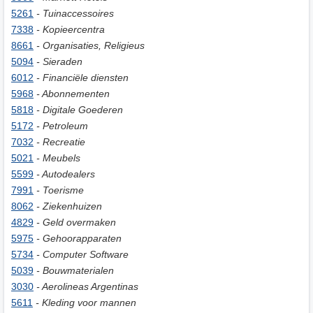
5261
- Tuinaccessoires
7338
- Kopieercentra
8661
- Organisaties, Religieus
5094
- Sieraden
6012
- Financiële diensten
5968
- Abonnementen
5818
- Digitale Goederen
5172
- Petroleum
7032
- Recreatie
5021
- Meubels
5599
- Autodealers
7991
- Toerisme
8062
- Ziekenhuizen
4829
- Geld overmaken
5975
- Gehoorapparaten
5734
- Computer Software
5039
- Bouwmaterialen
3030
- Aerolineas Argentinas
5611
- Kleding voor mannen