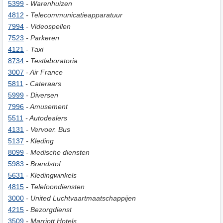
5399
- Warenhuizen
4812
- Telecommunicatieapparatuur
7994
- Videospellen
7523
- Parkeren
4121
- Taxi
8734
- Testlaboratoria
3007
- Air France
5811
- Cateraars
5999
- Diversen
7996
- Amusement
5511
- Autodealers
4131
- Vervoer. Bus
5137
- Kleding
8099
- Medische diensten
5983
- Brandstof
5631
- Kledingwinkels
4815
- Telefoondiensten
3000
- United Luchtvaartmaatschappijen
4215
- Bezorgdienst
3509
- Marriott Hotels