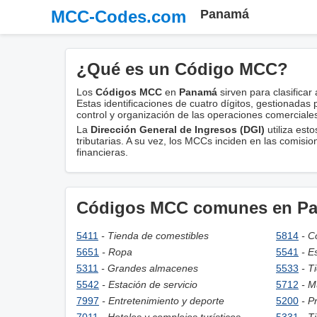
MCC-Codes.com
Panamá
¿Qué es un Código MCC?
Los
Códigos MCC
en
Panamá
sirven para clasificar
Estas identificaciones de cuatro dígitos, gestionadas
control y organización de las operaciones comerciale
La
Dirección General de Ingresos (DGI)
utiliza est
tributarias. A su vez, los MCCs inciden en las comisi
financieras.
Códigos MCC comunes en P
5411
- Tienda de comestibles
5814
- C
5651
- Ropa
5541
- E
5311
- Grandes almacenes
5533
- T
5542
- Estación de servicio
5712
- M
7997
- Entretenimiento y deporte
5200
- P