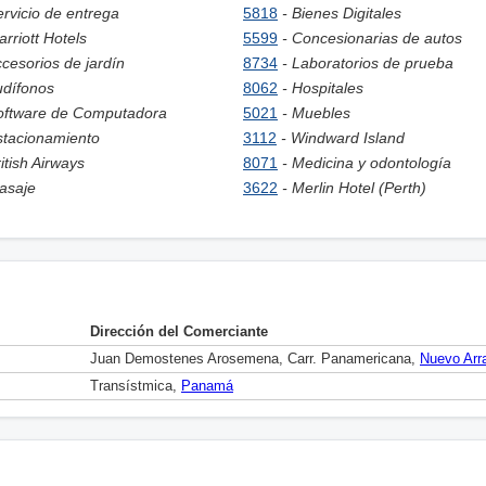
ervicio de entrega
5818
- Bienes Digitales
arriott Hotels
5599
- Concesionarias de autos
ccesorios de jardín
8734
- Laboratorios de prueba
udífonos
8062
- Hospitales
oftware de Computadora
5021
- Muebles
stacionamiento
3112
- Windward Island
ritish Airways
8071
- Medicina y odontología
asaje
3622
- Merlin Hotel (Perth)
Dirección del Comerciante
Juan Demostenes Arosemena, Carr. Panamericana,
Nuevo Arra
Transístmica,
Panamá