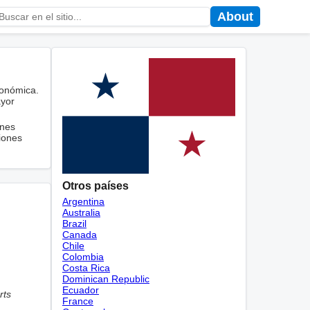
About
conómica.
ayor
ones
iones
Otros países
Argentina
Australia
Brazil
Canada
Chile
Colombia
Costa Rica
Dominican Republic
Ecuador
rts
France