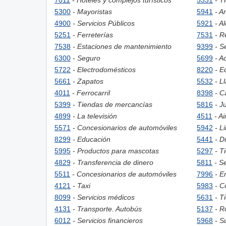
7011
- Hoteles y complejos turísticos
5331
- T
5300
- Mayoristas
5941
- A
4900
- Servicios Públicos
5921
- A
5251
- Ferreterías
7531
- R
7538
- Estaciones de mantenimiento
9399
- S
6300
- Seguro
5699
- A
5722
- Electrodomésticos
8220
- E
5661
- Zapatos
5532
- L
4011
- Ferrocarril
8398
- C
5399
- Tiendas de mercancías
5816
- J
4899
- La televisión
4511
- Ai
5571
- Concesionarios de automóviles
5942
- L
8299
- Educación
5441
- D
5995
- Productos para mascotas
5297
- T
4829
- Transferencia de dinero
5811
- S
5511
- Concesionarios de automóviles
7996
- E
4121
- Taxi
5983
- C
8099
- Servicios médicos
5631
- T
4131
- Transporte. Autobús
5137
- R
6012
- Servicios financieros
5968
- S