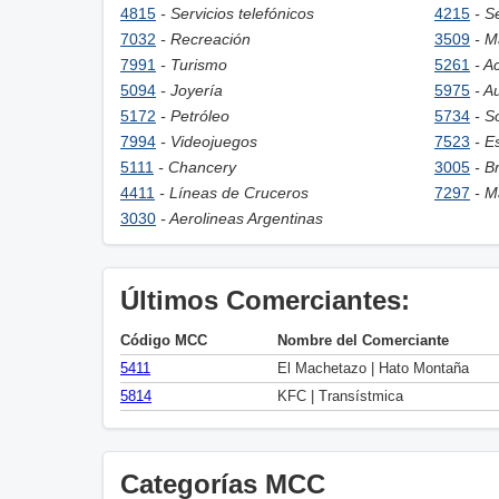
4815
- Servicios telefónicos
4215
- S
7032
- Recreación
3509
- M
7991
- Turismo
5261
- A
5094
- Joyería
5975
- A
5172
- Petróleo
5734
- S
7994
- Videojuegos
7523
- E
5111
- Chancery
3005
- B
4411
- Líneas de Cruceros
7297
- M
3030
- Aerolineas Argentinas
Últimos Comerciantes:
Código MCC
Nombre del Comerciante
5411
El Machetazo | Hato Montaña
5814
KFC | Transístmica
Categorías MCC