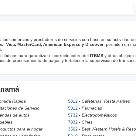
 a los comercios y prestadores de servicios con base en su actividad e
 por
Visa, MasterCard, American Express y Discover
, permiten un m
s.
os códigos para garantizar el correcto cobro del
ITBMS
y otras obligaci
ones de procesamiento de pagos y fortalecen la supervisión de transacc
anamá
omida Rápida
5812
- Cafeterías. Restaurantes
staciones de Servicio
5912
- Farmacias
iendas de autos
5732
- Electrodomésticos
uebles
7832
- Cines
roductos para el hogar
3502
- Best Western Hotels & Reso