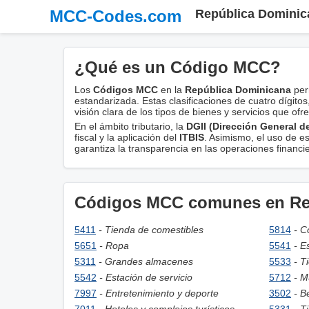
MCC-Codes.com
República Dominic
¿Qué es un Código MCC?
Los
Códigos MCC
en la
República Dominicana
per
estandarizada. Estas clasificaciones de cuatro dígitos
visión clara de los tipos de bienes y servicios que of
En el ámbito tributario, la
DGII (Dirección General d
fiscal y la aplicación del
ITBIS
. Asimismo, el uso de e
garantiza la transparencia en las operaciones financie
Códigos MCC comunes en Re
5411
- Tienda de comestibles
5814
- C
5651
- Ropa
5541
- E
5311
- Grandes almacenes
5533
- T
5542
- Estación de servicio
5712
- M
7997
- Entretenimiento y deporte
3502
- B