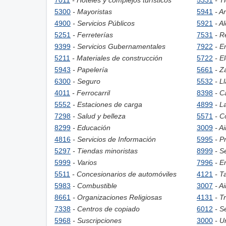
7011
- Hoteles y complejos turísticos
5331
- T
5300
- Mayoristas
5941
- A
4900
- Servicios Públicos
5921
- A
5251
- Ferreterías
7531
- R
9399
- Servicios Gubernamentales
7922
- E
5211
- Materiales de construcción
5722
- E
5943
- Papelería
5661
- Z
6300
- Seguro
5532
- L
4011
- Ferrocarril
8398
- C
5552
- Estaciones de carga
4899
- L
7298
- Salud y belleza
5571
- C
8299
- Educación
3009
- A
4816
- Servicios de Información
5995
- P
5297
- Tiendas minoristas
8999
- S
5999
- Varios
7996
- E
5511
- Concesionarios de automóviles
4121
- T
5983
- Combustible
3007
- A
8661
- Organizaciones Religiosas
4131
- T
7338
- Centros de copiado
6012
- S
5968
- Suscripciones
3000
- U