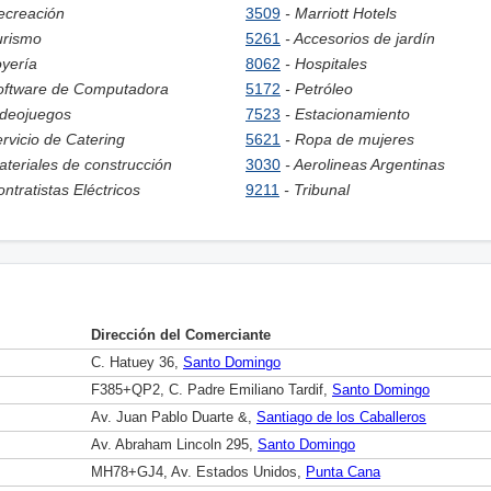
ecreación
3509
- Marriott Hotels
urismo
5261
- Accesorios de jardín
oyería
8062
- Hospitales
oftware de Computadora
5172
- Petróleo
ideojuegos
7523
- Estacionamiento
ervicio de Catering
5621
- Ropa de mujeres
ateriales de construcción
3030
- Aerolineas Argentinas
ontratistas Eléctricos
9211
- Tribunal
Dirección del Comerciante
C. Hatuey 36,
Santo Domingo
F385+QP2, C. Padre Emiliano Tardif,
Santo Domingo
Av. Juan Pablo Duarte &,
Santiago de los Caballeros
Av. Abraham Lincoln 295,
Santo Domingo
MH78+GJ4, Av. Estados Unidos,
Punta Cana