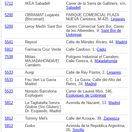
5712
IKEA Sabadell
Carrer de la Serra de Galliners, s/n,
Sabadell
5200
OBRAMAT Leganés
PARQUE COMERCIAL PLAZA
(Bricomart)
NUEVA Carretera, M-425,
Leganés
5200
Leroy Merlin Sant Boi
Centro Comercial Sant Boi, Carrer
de les Alberedes, 9,
Sant Boi de
Llobregat
5541
Repsol
Calle de Méndez Álvaro, 44,
Madrid
5912
Farmacia Cruz Verde
Calle Cardoso, 1,
Cádiz
7538
Midas
Polígono Industrial el Carralero,
MAJADAHONDA/El
Calle Cereza, 4,
Majadahonda
Carralero.
5533
Aurgi
Calle de Rey Pastor, 2,
Leganés
5533
Feu Vert La Gavia
C.C. La Gavia, Calle del Alto del
Madrid
Retiro, 24,
Madrid
5533
Norauto Barcelona
Carrer de Laureà Miró, 146,
Esplugues
Esplugues de Llobregat
5812
La Tagliatella Senza
Avenida de Nazaret, 13,
Madrid
Glutine (Sin Gluten) |
Dr. Esquerdo, Madrid
5812
Tommy Mel's
Calle del Azoque, 39,
Zaragoza
5812
Goiko
Avenida de la República Argentina,
26,
Sevilla