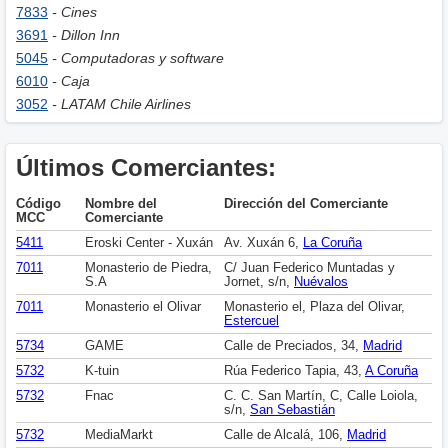
7833
- Cines
3691
- Dillon Inn
5045
- Computadoras y software
6010
- Caja
3052
- LATAM Chile Airlines
Últimos Comerciantes:
Código
Nombre del
Dirección del Comerciante
MCC
Comerciante
5411
Eroski Center - Xuxán
Av. Xuxán 6,
La Coruña
7011
Monasterio de Piedra,
C/ Juan Federico Muntadas y
S.A
Jornet, s/n,
Nuévalos
7011
Monasterio el Olivar
Monasterio el, Plaza del Olivar,
Estercuel
5734
GAME
Calle de Preciados, 34,
Madrid
5732
K-tuin
Rúa Federico Tapia, 43,
A Coruña
5732
Fnac
C. C. San Martín, C, Calle Loiola,
s/n,
San Sebastián
5732
MediaMarkt
Calle de Alcalá, 106,
Madrid