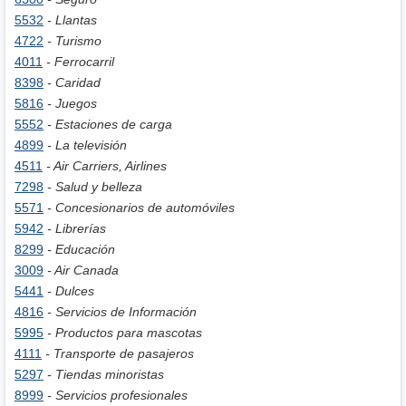
5532
- Llantas
4722
- Turismo
4011
- Ferrocarril
8398
- Caridad
5816
- Juegos
5552
- Estaciones de carga
4899
- La televisión
4511
- Air Carriers, Airlines
7298
- Salud y belleza
5571
- Concesionarios de automóviles
5942
- Librerías
8299
- Educación
3009
- Air Canada
5441
- Dulces
4816
- Servicios de Información
5995
- Productos para mascotas
4111
- Transporte de pasajeros
5297
- Tiendas minoristas
8999
- Servicios profesionales