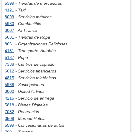
5399
- Tiendas de mercancías
4121
- Taxi
8099
- Servicios médicos
5983
- Combustible
3007
- Air France
5631
- Tiendas de Ropa
8661
- Organizaciones Religiosas
4131
- Transporte. Autobús
5137
- Ropa
7338
- Centros de copiado
6012
- Servicios financieros
4815
- Servicios telefónicos
5968
- Suscripciones
3000
- United Airlines
4215
- Servicio de entrega
5818
- Bienes Digitales
7032
- Recreación
3509
- Marriott Hotels
5599
- Concesionarias de autos