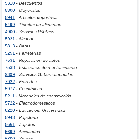
5310
- Descuentos
5300
- Mayoristas
5941
- Artículos deportivos
5499
- Tiendas de alimentos
4900
- Servicios Públicos
5921
- Alcohol
5813
- Bares
5251
- Ferreterías
7531
- Reparación de autos
7538
- Estaciones de mantenimiento
9399
- Servicios Gubernamentales
7922
- Entradas
5977
- Cosméticos
5211
- Materiales de construcción
5722
- Electrodomésticos
8220
- Educación. Universidad
5943
- Papelería
5661
- Zapatos
5699
- Accesorios
6300
- Seguro