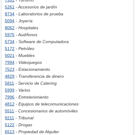
7991
- Turismo
5261
- Accesorios de jardín
8734
- Laboratorios de prueba
5094
- Joyería
8062
- Hospitales
5975
- Audífonos
5734
- Software de Computadora
5172
- Petróleo
5021
- Muebles
7994
- Videojuegos
7523
- Estacionamiento
4829
- Transferencia de dinero
5811
- Servicio de Catering
5999
- Varios
7996
- Entretenimiento
4812
- Equipos de telecomunicaciones
5511
- Concesionarios de automóviles
9211
- Tribunal
5122
- Drogas
6513
- Propiedad de Alquiler