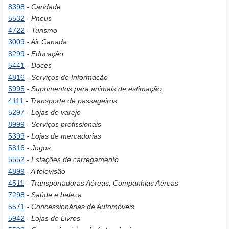
8398
- Caridade
5532
- Pneus
4722
- Turismo
3009
- Air Canada
8299
- Educação
5441
- Doces
4816
- Serviços de Informação
5995
- Suprimentos para animais de estimação
4111
- Transporte de passageiros
5297
- Lojas de varejo
8999
- Serviços profissionais
5399
- Lojas de mercadorias
5816
- Jogos
5552
- Estações de carregamento
4899
- A televisão
4511
- Transportadoras Aéreas, Companhias Aéreas
7298
- Saúde e beleza
5571
- Concessionárias de Automóveis
5942
- Lojas de Livros