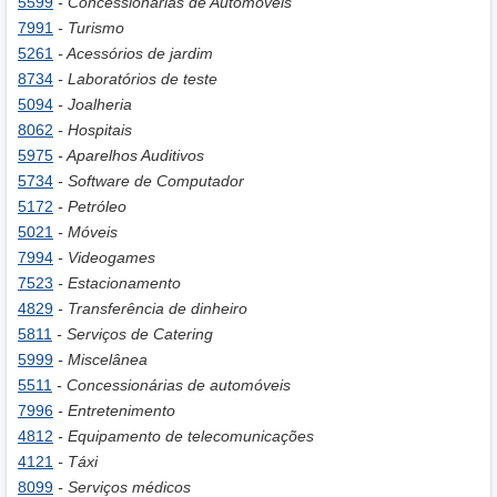
5599
- Concessionárias de Automóveis
7991
- Turismo
5261
- Acessórios de jardim
8734
- Laboratórios de teste
5094
- Joalheria
8062
- Hospitais
5975
- Aparelhos Auditivos
5734
- Software de Computador
5172
- Petróleo
5021
- Móveis
7994
- Videogames
7523
- Estacionamento
4829
- Transferência de dinheiro
5811
- Serviços de Catering
5999
- Miscelânea
5511
- Concessionárias de automóveis
7996
- Entretenimento
4812
- Equipamento de telecomunicações
4121
- Táxi
8099
- Serviços médicos