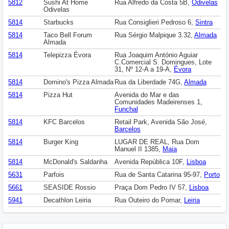
5812
Sushi At Home
Rua Alfredo da Costa 5B,
Odivelas
Odivelas
5814
Starbucks
Rua Consiglieri Pedroso 6,
Sintra
5814
Taco Bell Forum
Rua Sérgio Malpique 3.32,
Almada
Almada
5814
Telepizza Évora
Rua Joaquim António Aguiar
C.Comercial S. Domingues, Lote
31, Nº 12-A a 19-A,
Évora
5814
Domino's Pizza Almada
Rua da Liberdade 74G,
Almada
5814
Pizza Hut
Avenida do Mar e das
Comunidades Madeirenses 1,
Funchal
5814
KFC Barcelos
Retail Park, Avenida São José,
Barcelos
5814
Burger King
LUGAR DE REAL, Rua Dom
Manuel II 1385,
Maia
5814
McDonald's Saldanha
Avenida República 10F,
Lisboa
5631
Parfois
Rua de Santa Catarina 95-97,
Porto
5661
SEASIDE Rossio
Praça Dom Pedro IV 57,
Lisboa
5941
Decathlon Leiria
Rua Outeiro do Pomar,
Leiria