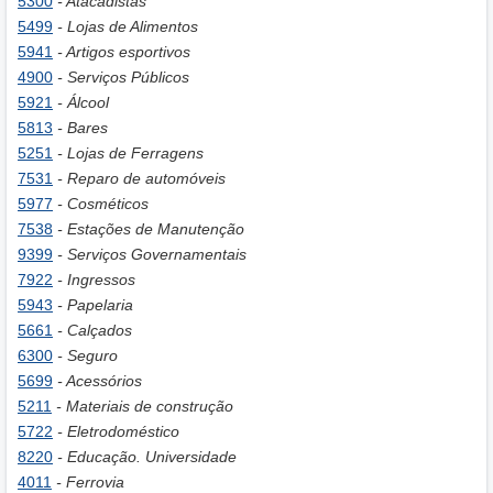
5300
- Atacadistas
5499
- Lojas de Alimentos
5941
- Artigos esportivos
4900
- Serviços Públicos
5921
- Álcool
5813
- Bares
5251
- Lojas de Ferragens
7531
- Reparo de automóveis
5977
- Cosméticos
7538
- Estações de Manutenção
9399
- Serviços Governamentais
7922
- Ingressos
5943
- Papelaria
5661
- Calçados
6300
- Seguro
5699
- Acessórios
5211
- Materiais de construção
5722
- Eletrodoméstico
8220
- Educação. Universidade
4011
- Ferrovia