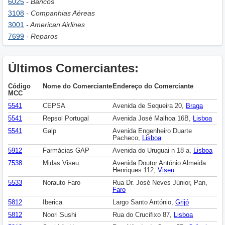
6025
- Bancos
3108
- Companhias Aéreas
3001
- American Airlines
7699
- Reparos
Últimos Comerciantes:
Código
Nome do Comerciante
Endereço do Comerciante
MCC
5541
CEPSA
Avenida de Sequeira 20,
Braga
5541
Repsol Portugal
Avenida José Malhoa 16B,
Lisboa
5541
Galp
Avenida Engenheiro Duarte
Pacheco,
Lisboa
5912
Farmácias GAP
Avenida do Uruguai n 18 a,
Lisboa
7538
Midas Viseu
Avenida Doutor António Almeida
Henriques 112,
Viseu
5533
Norauto Faro
Rua Dr. José Neves Júnior, Pan,
Faro
5812
Iberica
Largo Santo António,
Grijó
5812
Noori Sushi
Rua do Crucifixo 87,
Lisboa