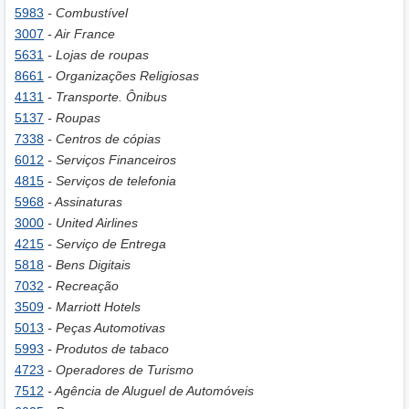
5983
- Combustível
3007
- Air France
5631
- Lojas de roupas
8661
- Organizações Religiosas
4131
- Transporte. Ônibus
5137
- Roupas
7338
- Centros de cópias
6012
- Serviços Financeiros
4815
- Serviços de telefonia
5968
- Assinaturas
3000
- United Airlines
4215
- Serviço de Entrega
5818
- Bens Digitais
7032
- Recreação
3509
- Marriott Hotels
5013
- Peças Automotivas
5993
- Produtos de tabaco
4723
- Operadores de Turismo
7512
- Agência de Aluguel de Automóveis