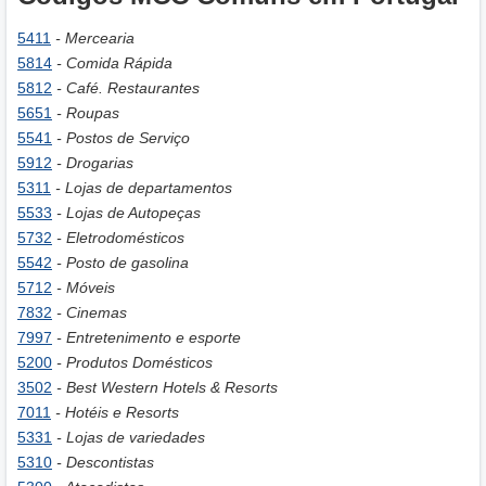
5411
- Mercearia
5814
- Comida Rápida
5812
- Café. Restaurantes
5651
- Roupas
5541
- Postos de Serviço
5912
- Drogarias
5311
- Lojas de departamentos
5533
- Lojas de Autopeças
5732
- Eletrodomésticos
5542
- Posto de gasolina
5712
- Móveis
7832
- Cinemas
7997
- Entretenimento e esporte
5200
- Produtos Domésticos
3502
- Best Western Hotels & Resorts
7011
- Hotéis e Resorts
5331
- Lojas de variedades
5310
- Descontistas