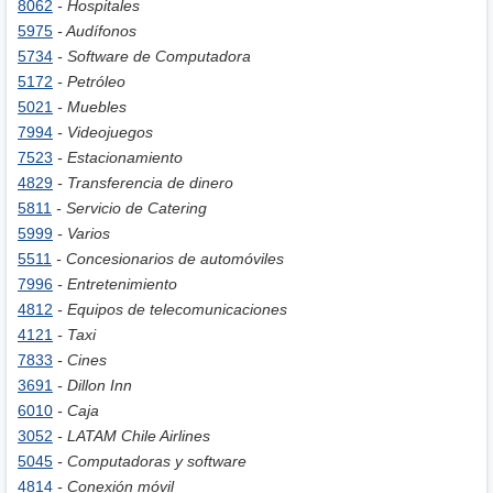
8062
- Hospitales
5975
- Audífonos
5734
- Software de Computadora
5172
- Petróleo
5021
- Muebles
7994
- Videojuegos
7523
- Estacionamiento
4829
- Transferencia de dinero
5811
- Servicio de Catering
5999
- Varios
5511
- Concesionarios de automóviles
7996
- Entretenimiento
4812
- Equipos de telecomunicaciones
4121
- Taxi
7833
- Cines
3691
- Dillon Inn
6010
- Caja
3052
- LATAM Chile Airlines
5045
- Computadoras y software
4814
- Conexión móvil