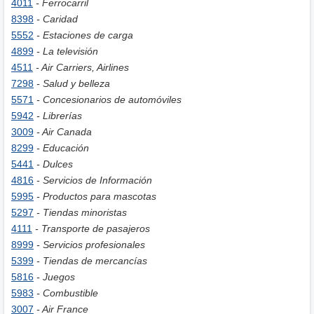
4011
- Ferrocarril
8398
- Caridad
5552
- Estaciones de carga
4899
- La televisión
4511
- Air Carriers, Airlines
7298
- Salud y belleza
5571
- Concesionarios de automóviles
5942
- Librerías
3009
- Air Canada
8299
- Educación
5441
- Dulces
4816
- Servicios de Información
5995
- Productos para mascotas
5297
- Tiendas minoristas
4111
- Transporte de pasajeros
8999
- Servicios profesionales
5399
- Tiendas de mercancías
5816
- Juegos
5983
- Combustible
3007
- Air France