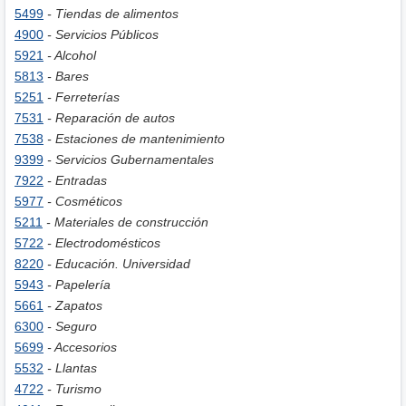
5499
- Tiendas de alimentos
4900
- Servicios Públicos
5921
- Alcohol
5813
- Bares
5251
- Ferreterías
7531
- Reparación de autos
7538
- Estaciones de mantenimiento
9399
- Servicios Gubernamentales
7922
- Entradas
5977
- Cosméticos
5211
- Materiales de construcción
5722
- Electrodomésticos
8220
- Educación. Universidad
5943
- Papelería
5661
- Zapatos
6300
- Seguro
5699
- Accesorios
5532
- Llantas
4722
- Turismo