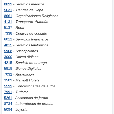
8099
- Servicios médicos
5631
- Tiendas de Ropa
8661
- Organizaciones Religiosas
4131
- Transporte. Autobús
5137
- Ropa
7338
- Centros de copiado
6012
- Servicios financieros
4815
- Servicios telefónicos
5968
- Suscripciones
3000
- United Airlines
4215
- Servicio de entrega
5818
- Bienes Digitales
7032
- Recreación
3509
- Marriott Hotels
5599
- Concesionarias de autos
7991
- Turismo
5261
- Accesorios de jardín
8734
- Laboratorios de prueba
5094
- Joyería