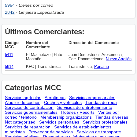
5964
- Bienes por correo
2842
- Limpieza Especializada
Últimos Comerciantes:
Código
Nombre del
Dirección del Comerciante
MCC
Comerciante
5411
El Machetazo | Hato
Juan Demostenes Arosemena,
Montaña
Carr. Panamericana,
Nuevo Arraiján
5814
KFC | Transístmica
Transístmica,
Panamá
Categorías MCC
Servicios agrícolas
Aerolíneas
Servicios empresariales
Alquiler de coches
Coches y vehículos
Tiendas de ropa
Servicios de contratación
Servicios de entretenimiento
Servicios gubernamentales
Hoteles / Resorts
Ventas por
correo / teléfono
Membership оrganizations
Tiendas diversas
Not categorized
Servicios personales
Servicios profesionales
Servicios de reparación
Servicios de establecimientos
minoristas
Proveedor de servicios
Servicios de transporte
Servicios públicos
Proveedores y fabricantes al por mayor