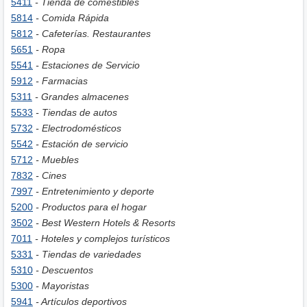
5411
- Tienda de comestibles
5814
- Comida Rápida
5812
- Cafeterías. Restaurantes
5651
- Ropa
5541
- Estaciones de Servicio
5912
- Farmacias
5311
- Grandes almacenes
5533
- Tiendas de autos
5732
- Electrodomésticos
5542
- Estación de servicio
5712
- Muebles
7832
- Cines
7997
- Entretenimiento y deporte
5200
- Productos para el hogar
3502
- Best Western Hotels & Resorts
7011
- Hoteles y complejos turísticos
5331
- Tiendas de variedades
5310
- Descuentos
5300
- Mayoristas
5941
- Artículos deportivos